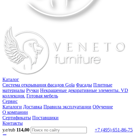
Каталог
Система открывания фасадов Gola
Фасады
Плитные
материалы
Ручки
Некрашеные декоративные элементы. VD
коллекция.
Готовая мебель
Сервис
Каталоги
Доставка
Правила эксплуатации
Обучение
О компании
Сертификаты
Поставшики
Контакты
у.е/rub
114,00
+7 (495) 651-86-75