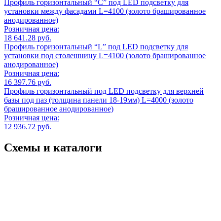
Профиль горизонтальный “C” под LED подсветку для
установки между фасадами L=4100 (золото брашированное
анодированное)
Розничная цена:
18 641.28 руб.
Профиль горизонтальный “L” под LED подсветку для
установки под столешницу L=4100 (золото брашированное
анодированное)
Розничная цена:
16 397.76 руб.
Профиль горизонтальный под LED подсветку для верхней
базы под паз (толщина панели 18-19мм) L=4000 (золото
брашированное анодированное)
Розничная цена:
12 936.72 руб.
Схемы и каталоги