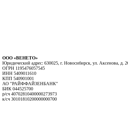
ООО «ВЕНЕТО»
Юридический адрес: 630025, г. Новосибирск, ул. Аксенова, д. 26
ОГРН 1195476057545
ИНН 5409011610
КПП 540901001
АО "РАЙФФАЙЗЕНБАНК"
БИК 044525700
р/сч 40702810400000273973
к/сч 30101810200000000700