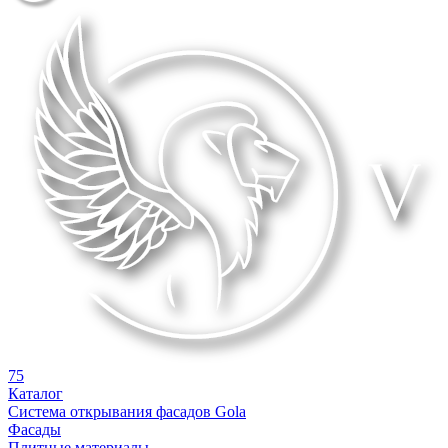
75
Каталог
Система открывания фасадов Gola
Фасады
Плитные материалы