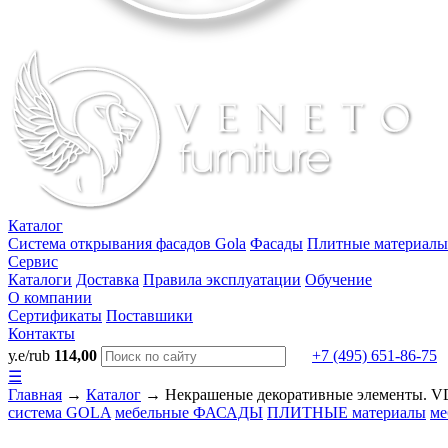
Каталог
Система открывания фасадов Gola
Фасады
Плитные материалы
Сервис
Каталоги
Доставка
Правила эксплуатации
Обучение
О компании
Сертификаты
Поставшики
Контакты
у.е/rub
114,00
+7 (495) 651-86-75
☰
Главная
→
Каталог
→
Некрашеные декоративные элементы. VD
система
GOLA
мебельные
ФАСАДЫ
ПЛИТНЫЕ
материалы
ме