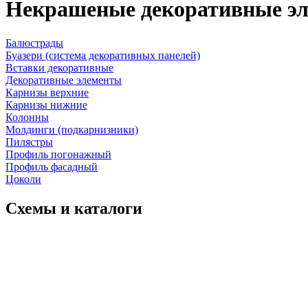
Некрашеные декоративные эл
Балюстрады
Буазери (система декоративных панелей)
Вставки декоративные
Декоративные элементы
Карнизы верхние
Карнизы нижние
Колонны
Молдинги (подкарнизники)
Пилястры
Профиль погонажный
Профиль фасадный
Цоколи
Схемы и каталоги