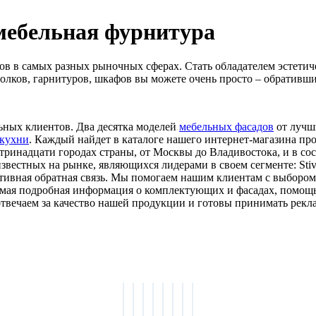
мебельная фурнитура
ов в самых разных рыночных сферах. Стать обладателем эстети
лков, гарнитуров, шкафов вы можете очень просто – обративш
ьных клиентов. Два десятка моделей
мебельных фасадов
от лучш
 кухни
. Каждый найдет в каталоге нашего интернет-магазина пр
тринадцати городах страны, от Москвы до Владивостока, и в сос
естных на рынке, являющихся лидерами в своем сегменте: Stival,
ативная обратная связь. Мы помогаем нашим клиентам с выбором 
амая подробная информация о комплектующих и фасадах, помощь
отвечаем за качество нашей продукции и готовы принимать рек