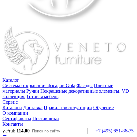
Каталог
Система открывания фасадов Gola
Фасады
Плитные
материалы
Ручки
Некрашеные декоративные элементы. VD
коллекция.
Готовая мебель
Сервис
Каталоги
Доставка
Правила эксплуатации
Обучение
О компании
Сертификаты
Поставшики
Контакты
у.е/rub
114,00
+7 (495) 651-86-75