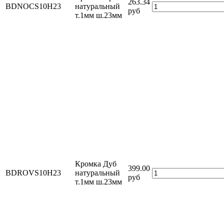
263.34
BDNOCS10H23
натуральный
руб
т.1мм ш.23мм
Кромка Дуб
399.00
BDROVS10H23
натуральный
руб
т.1мм ш.23мм