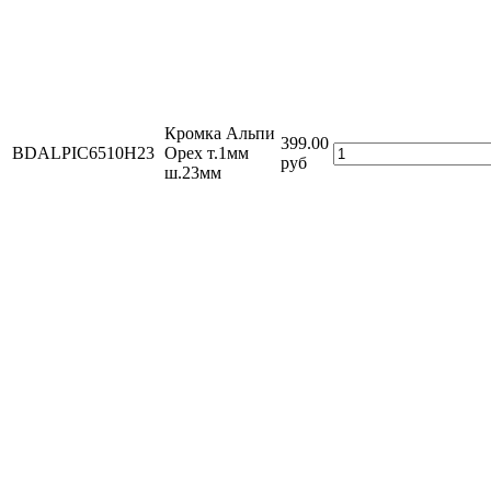
Кромка Альпи
399.00
BDALPIC6510H23
Орех т.1мм
руб
ш.23мм