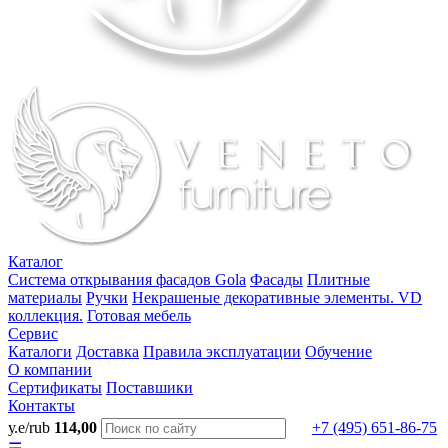
Каталог
Система открывания фасадов Gola
Фасады
Плитные
материалы
Ручки
Некрашеные декоративные элементы. VD
коллекция.
Готовая мебель
Сервис
Каталоги
Доставка
Правила эксплуатации
Обучение
О компании
Сертификаты
Поставшики
Контакты
у.е/rub
114,00
+7 (495) 651-86-75