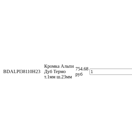
Кромка Альпи
754.68
BDALPI38110H23
Дуб Термо
руб
т.1мм ш.23мм