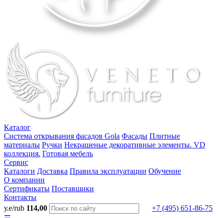
Каталог
Система открывания фасадов Gola
Фасады
Плитные
материалы
Ручки
Некрашеные декоративные элементы. VD
коллекция.
Готовая мебель
Сервис
Каталоги
Доставка
Правила эксплуатации
Обучение
О компании
Сертификаты
Поставшики
Контакты
у.е/rub
114,00
+7 (495) 651-86-75