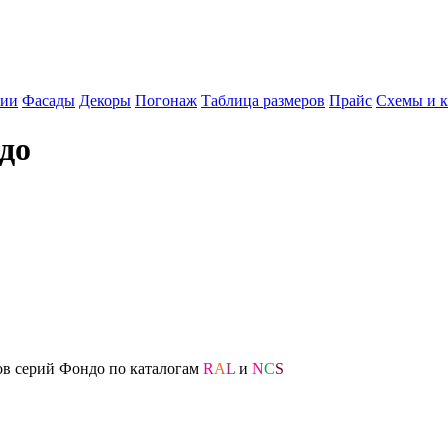
фии
Фасады
Декоры
Погонаж
Таблица размеров
Прайс
Схемы и к
до
ов серий Фондо по каталогам
R
A
L
и
N
C
S