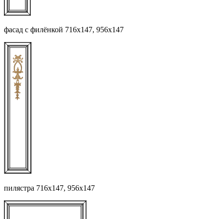
фасад с филёнкой 716х147, 956х147
пилястра 716х147, 956х147