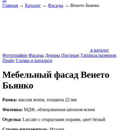
☰
Главная
→
Каталог
→
Фасады
→
Венето Бьянко
в каталог
Фотографии
Фасады
Декоры
Погонаж
Таблица размеров
Прайс
Схемы и каталоги
Мебельный фасад Венето
Бьянко
Рамка:
массив ясеня, толщина 22 мм
Филенка:
МДФ, облицованная шпоном ясеня
Отделка:
Laccato c открытыми порами, цвет белый
Страна-изготовитель
: Италия