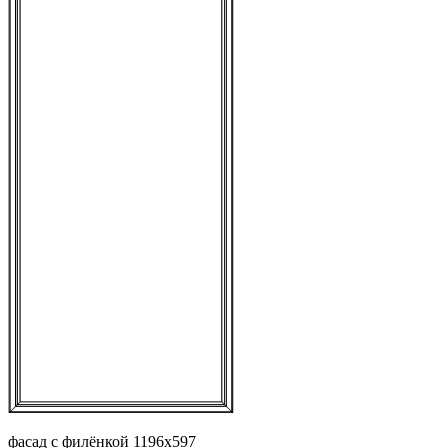
фасад с филёнкой 1196х597