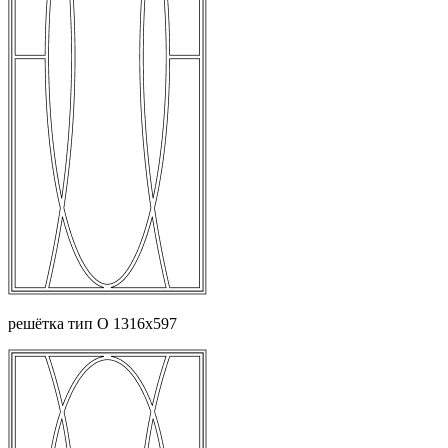
решётка тип О 1316х597