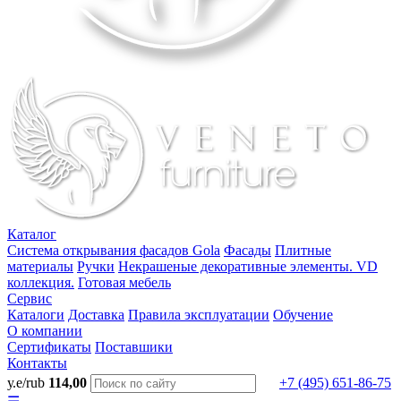
Каталог
Система открывания фасадов Gola
Фасады
Плитные
материалы
Ручки
Некрашеные декоративные элементы. VD
коллекция.
Готовая мебель
Сервис
Каталоги
Доставка
Правила эксплуатации
Обучение
О компании
Сертификаты
Поставшики
Контакты
у.е/rub
114,00
+7 (495) 651-86-75