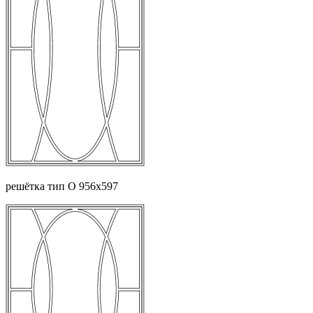
решётка тип О 956х597