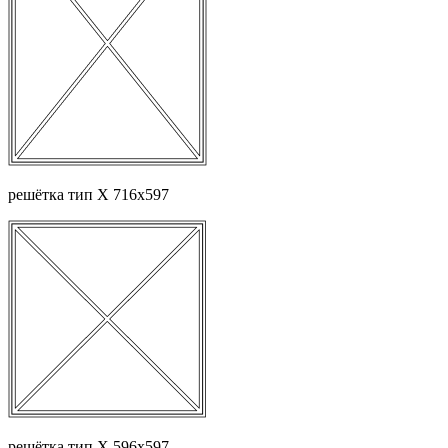
решётка тип Х 716х597
решётка тип Х 596х597