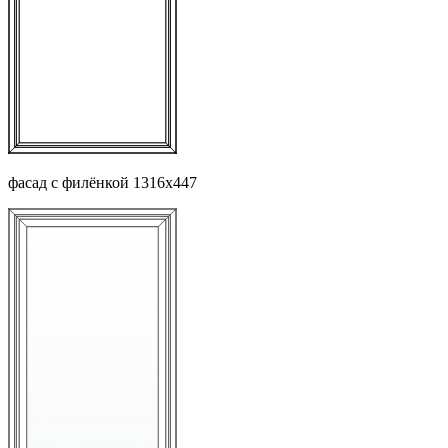
фасад с филёнкой 1316х447