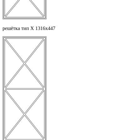
решётка тип Х 1316х447