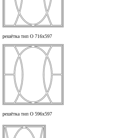
решётка тип О 716х597
решётка тип О 596х597