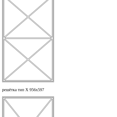
решётка тип Х 956х597