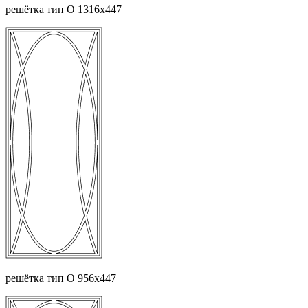
решётка тип О 1316х447
решётка тип О 956х447