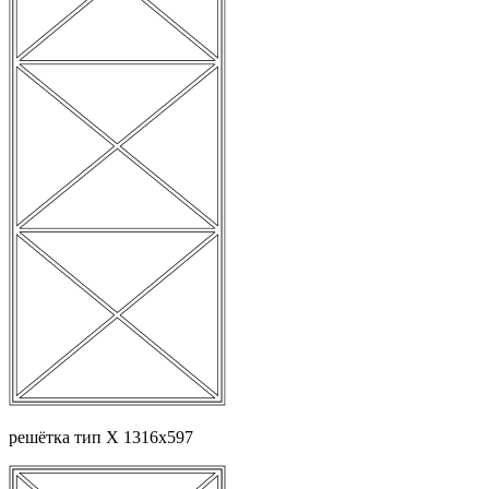
решётка тип Х 1316х597