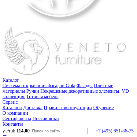
Каталог
Система открывания фасадов Gola
Фасады
Плитные
материалы
Ручки
Некрашеные декоративные элементы. VD
коллекция.
Готовая мебель
Сервис
Каталоги
Доставка
Правила эксплуатации
Обучение
О компании
Сертификаты
Поставшики
Контакты
у.е/rub
114,00
+7 (495) 651-86-75