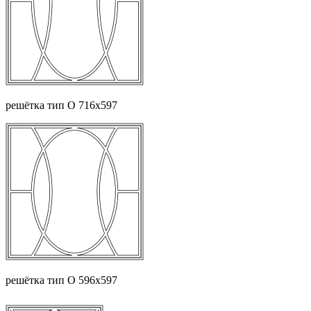
решётка тип О 716х597
решётка тип О 596х597