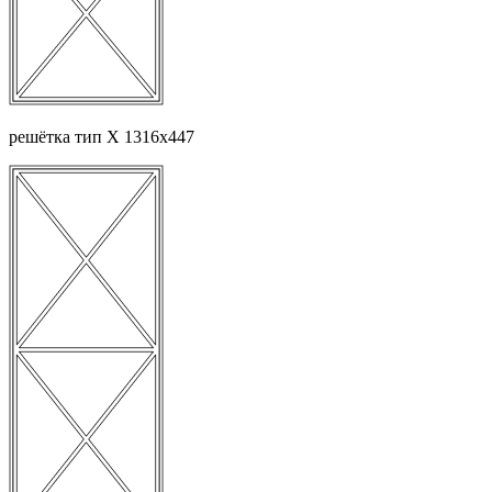
решётка тип Х 1316х447