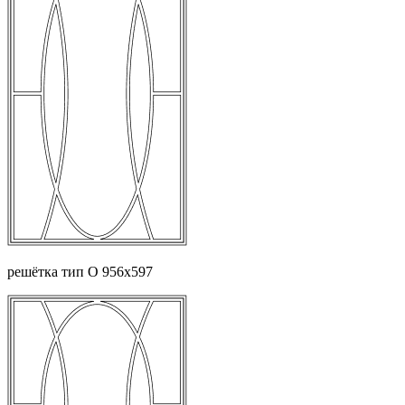
решётка тип О 956х597