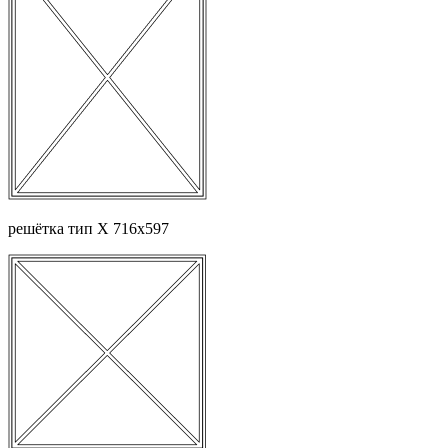
решётка тип Х 716х597