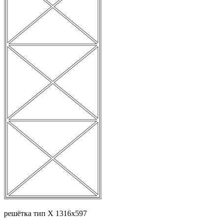
решётка тип Х 1316х597