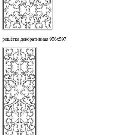
решётка декоративная 956х597