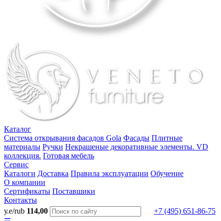
Каталог
Система открывания фасадов Gola
Фасады
Плитные
материалы
Ручки
Некрашеные декоративные элементы. VD
коллекция.
Готовая мебель
Сервис
Каталоги
Доставка
Правила эксплуатации
Обучение
О компании
Сертификаты
Поставшики
Контакты
у.е/rub
114,00
+7 (495) 651-86-75