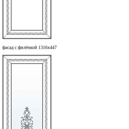
фасад с филёнкой 1316х447