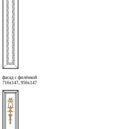
фасад с филёнкой
716х147, 956х147