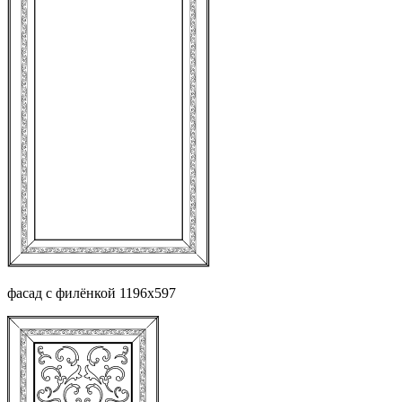
фасад с филёнкой 1196х597