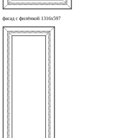
фасад с филёнкой 1316х597