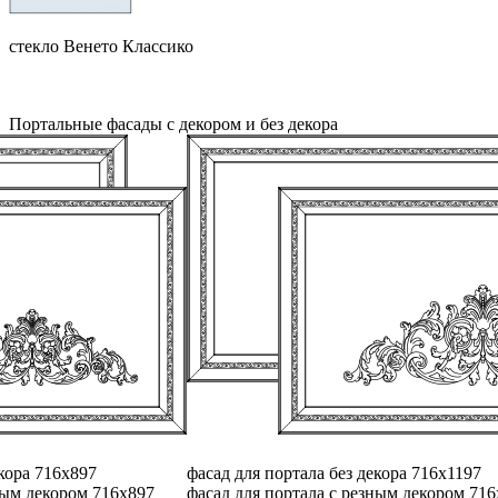
стекло Венето Классико
Портальные фасады с декором и без декора
екора 716х897
фасад для портала без декора 716х1197
ным декором 716х897
фасад для портала с резным декором 71