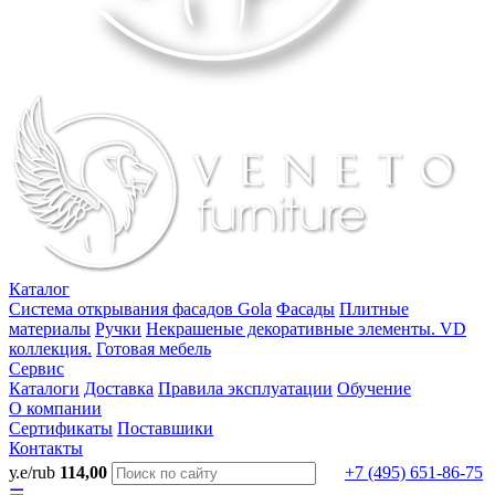
Каталог
Система открывания фасадов Gola
Фасады
Плитные
материалы
Ручки
Некрашеные декоративные элементы. VD
коллекция.
Готовая мебель
Сервис
Каталоги
Доставка
Правила эксплуатации
Обучение
О компании
Сертификаты
Поставшики
Контакты
у.е/rub
114,00
+7 (495) 651-86-75