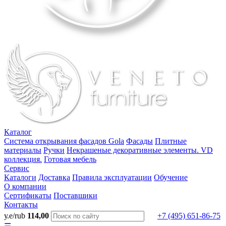
Каталог
Система открывания фасадов Gola
Фасады
Плитные
материалы
Ручки
Некрашеные декоративные элементы. VD
коллекция.
Готовая мебель
Сервис
Каталоги
Доставка
Правила эксплуатации
Обучение
О компании
Сертификаты
Поставшики
Контакты
у.е/rub
114,00
+7 (495) 651-86-75